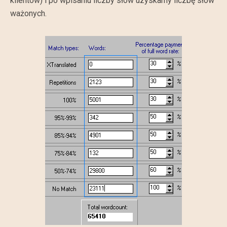
klientów) i po wpisaniu liczby słów uzyskamy liczbę słów
ważonych.