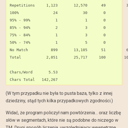
 Repetitions     1,123       12,570      49         3
 100%               24           30       0          
 95% - 99%           1            1       0          
 85% - 94%           2            3       0          
 75% - 84%           1            3       0          
 50% - 74%           1            5       0          
 No Match          899       13,105      51         6
 Total           2,051       25,717     100        10
 Chars/Word       5.53

 Chars Total   142,267
(W tym przypadku nie była to pusta baza, tylko z innej
dziedziny, stąd tych kilka przypadkowych zgodności.)
Widać, że program policzył nam powtórzenia… oraz liczbę
słów w segmentach, które nie są podobne do niczego w
TM. Drugi sposób liczenia, uwzględniający wewnętrzne