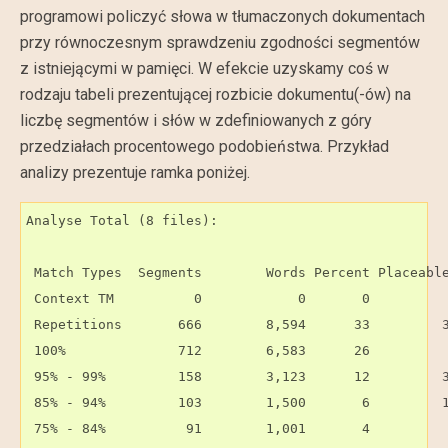
programowi policzyć słowa w tłumaczonych dokumentach
przy równoczesnym sprawdzeniu zgodności segmentów
z istniejącymi w pamięci. W efekcie uzyskamy coś w
rodzaju tabeli prezentującej rozbicie dokumentu(-ów) na
liczbę segmentów i słów w zdefiniowanych z góry
przedziałach procentowego podobieństwa. Przykład
analizy prezentuje ramka poniżej.
Analyse Total (8 files):

 Match Types  Segments        Words Percent Placeable
 Context TM          0            0       0          
 Repetitions       666        8,594      33         3
 100%              712        6,583      26          
 95% - 99%         158        3,123      12         3
 85% - 94%         103        1,500       6         1
 75% - 84%          91        1,001       4          