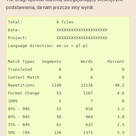
podstawienia, da nam jeszcze inny wynik:
Total:              8 files

Date:               XXXXXXXXXXXXXXXXXXXXX

Project:            XXXXXXXXXXXXXXXXXXXXX

Language direction: en-us > pl-pl

Match Types   Segments        Words      Percent

Translated           0            0            0

Context Match        0            0            0

Repetitions       1148        12116         48.2

Format Change       53         1167          4.6

100%                 5            7            0

95% - 99%           52          810          3.2

85% - 94%           58          964          3.8

75% - 84%           61          632          2.5

50% - 74%          126         1375          5.5
