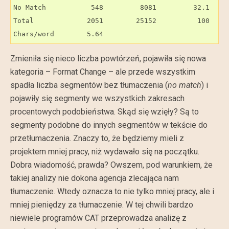
No Match           548         8081         32.1

Total             2051        25152          100

Chars/word        5.64
Zmieniła się nieco liczba powtórzeń, pojawiła się nowa
kategoria – Format Change – ale przede wszystkim
spadła liczba segmentów bez tłumaczenia (
no match
) i
pojawiły się segmenty we wszystkich zakresach
procentowych podobieństwa. Skąd się wzięły? Są to
segmenty podobne do innych segmentów w tekście do
przetłumaczenia. Znaczy to, że będziemy mieli z
projektem mniej pracy, niż wydawało się na początku.
Dobra wiadomość, prawda? Owszem, pod warunkiem, że
takiej analizy nie dokona agencja zlecająca nam
tłumaczenie. Wtedy oznacza to nie tylko mniej pracy, ale i
mniej pieniędzy za tłumaczenie. W tej chwili bardzo
niewiele programów CAT przeprowadza analizę z