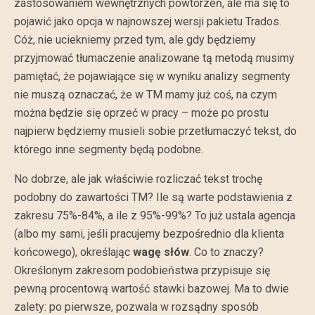
zastosowaniem wewnętrznych powtórzeń, ale ma się to
pojawić jako opcja w najnowszej wersji pakietu Trados.
Cóż, nie uciekniemy przed tym, ale gdy będziemy
przyjmować tłumaczenie analizowane tą metodą musimy
pamiętać, że pojawiające się w wyniku analizy segmenty
nie muszą oznaczać, że w TM mamy już coś, na czym
można będzie się oprzeć w pracy – może po prostu
najpierw będziemy musieli sobie przetłumaczyć tekst, do
którego inne segmenty będą podobne.
No dobrze, ale jak właściwie rozliczać tekst trochę
podobny do zawartości TM? Ile są warte podstawienia z
zakresu 75%-84%, a ile z 95%-99%? To już ustala agencja
(albo my sami, jeśli pracujemy bezpośrednio dla klienta
końcowego), określając
wagę słów
. Co to znaczy?
Określonym zakresom podobieństwa przypisuje się
pewną procentową wartość stawki bazowej. Ma to dwie
zalety: po pierwsze, pozwala w rozsądny sposób