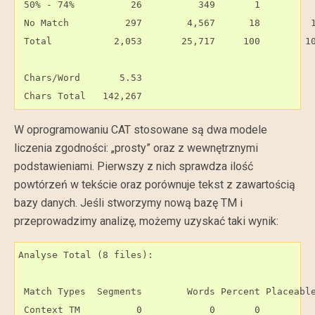
 50% - 74%          26          349       1          
 No Match          297        4,567      18         1
 Total           2,053       25,717     100        10
 Chars/Word       5.53

 Chars Total   142,267
W oprogramowaniu CAT stosowane są dwa modele
liczenia zgodności: „prosty” oraz z wewnętrznymi
podstawieniami. Pierwszy z nich sprawdza ilość
powtórzeń w tekście oraz porównuje tekst z zawartością
bazy danych. Jeśli stworzymy nową bazę TM i
przeprowadzimy analizę, możemy uzyskać taki wynik:
Analyse Total (8 files):

 Match Types  Segments        Words Percent Placeable
 Context TM          0            0       0          