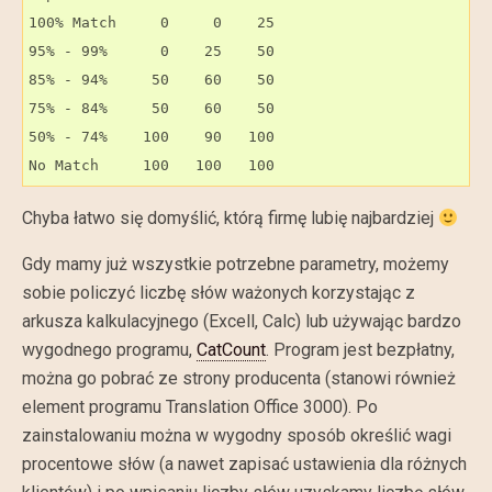
100% Match     0     0    25

95% - 99%      0    25    50

85% - 94%     50    60    50

75% - 84%     50    60    50

50% - 74%    100    90   100

No Match     100   100   100
Chyba łatwo się domyślić, którą firmę lubię najbardziej
Gdy mamy już wszystkie potrzebne parametry, możemy
sobie policzyć liczbę słów ważonych korzystając z
arkusza kalkulacyjnego (Excell, Calc) lub używając bardzo
wygodnego programu,
CatCount
. Program jest bezpłatny,
można go pobrać ze strony producenta (stanowi również
element programu Translation Office 3000). Po
zainstalowaniu można w wygodny sposób określić wagi
procentowe słów (a nawet zapisać ustawienia dla różnych