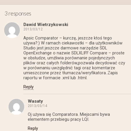
3 responses
Dawid Wietrzykowski
2013/03/12
Apsic Comparator – kurczę, jeszcze ktoś tego
używa?:) W ramach ciekawostki – dla użytkowników
Studio jest jeszcze darmowe narzędzie SDL
OpenExchange o nazwie SDLXLIFF Compare – proste
w obsłudze, umżliwia porównanie pojedynczych
plików oraz całych folderów,pozwala decydować czy
w porównaniu uwzględnić tagi oraz komentarze
umieszczone przez tłumacza/weryfikatora..Zapis
raportu w formacie .xml lub .html.
Reply
Wasaty
2013/03/14
Oj używa się Comparatora. Miejscami bywa
elementem przebiegu pracy LQI.
Reply