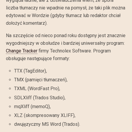
wygląda ładnie, ale z doświadczenia wiem, że spora
liczba tłumaczy nie wpadnie na pomysł, że taki plik można
edytować w Wordzie (gdyby tłumacz lub redaktor chciał
dołożyć komentarz).
Na szczęście od nieco ponad roku dostępny jest znacznie
wygodniejszy w obsłudze i bardziej uniwersalny program:
Change Tracker
firmy Technolex Software. Program
obsługuje następujące formaty:
TTX (TagEditor),
TMX (pamięci tłumaczeń),
TXML (WordFast Pro),
SDLXliff (Trados Studio),
mqXliff (memoQ),
XLZ (skompresowany XLIFF),
dwujęzyczny MS Word (Trados).