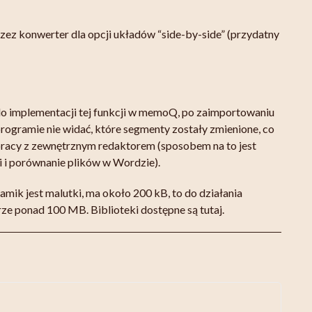
ez konwerter dla opcji układów “side-by-side” (przydatny
 do implementacji tej funkcji w memoQ, po zaimportowaniu
ogramie nie widać, które segmenty zostały zmienione, co
racy z zewnętrznym redaktorem (sposobem na to jest
i i porównanie plików w Wordzie).
amik jest malutki, ma około 200 kB, to do działania
ze ponad 100 MB. Biblioteki dostępne są
tutaj
.