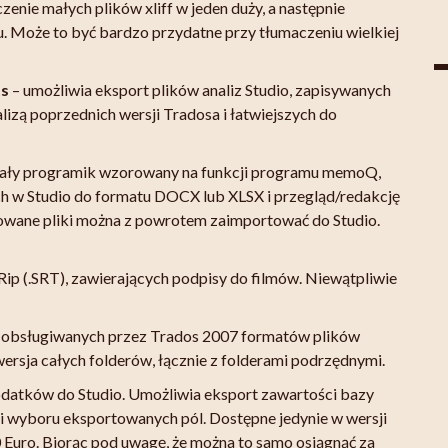
enie małych plików xliff w jeden duży, a następnie
iu. Może to być bardzo przydatne przy tłumaczeniu wielkiej
ts
– umożliwia eksport plików analiz Studio, zapisywanych
izą poprzednich wersji Tradosa i łatwiejszych do
ały programik wzorowany na funkcji programu memoQ,
h w Studio do formatu DOCX lub XLSX i przegląd/redakcję
gowane pliki można z powrotem zaimportować do Studio.
Rip (.SRT), zawierających podpisy do filmów. Niewątpliwie
 obsługiwanych przez Trados 2007 formatów plików
rsja całych folderów, łącznie z folderami podrzędnymi.
odatków do Studio. Umożliwia eksport zawartości bazy
 wyboru eksportowanych pól. Dostępne jedynie w wersji
0 Euro. Biorąc pod uwagę, że można to samo osiągnąć za