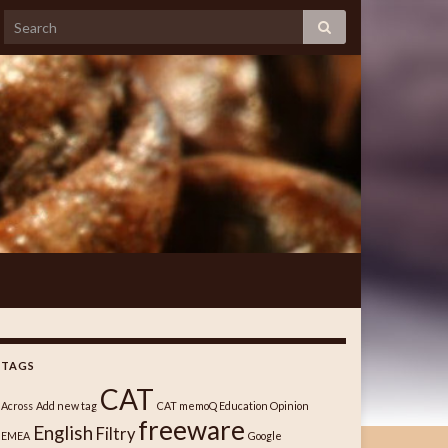
TAGS
CAT
Across
Add new tag
CAT memoQ Education Opinion
freeware
English
Filtry
EMEA
Google