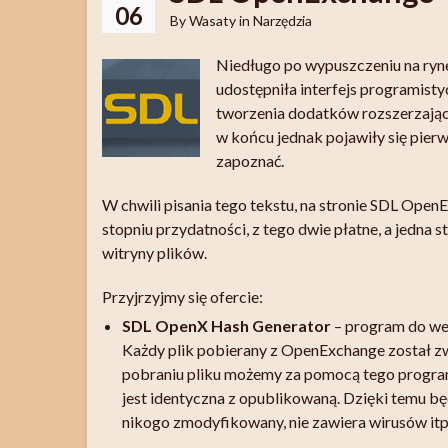
06
By
Wasaty
in
Narzędzia
Niedługo po wypuszczeniu na ryn
udostępniła interfejs programist
tworzenia dodatków rozszerzającyc
w końcu jednak pojawiły się pierw
zapoznać.
W chwili pisania tego tekstu, na stronie
SDL OpenE
stopniu przydatności, z tego dwie płatne, a jedna s
witryny plików.
Przyjrzyjmy się ofercie:
SDL OpenX Hash Generator
– program do wer
Każdy plik pobierany z OpenExchange został zwe
pobraniu pliku możemy za pomocą tego program
jest identyczna z opublikowaną. Dzięki temu b
nikogo zmodyfikowany, nie zawiera wirusów itp