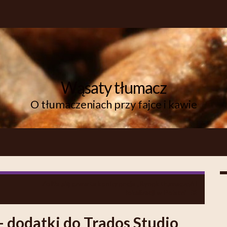
Wąsaty tłumacz
O tłumaczeniach przy fajce i kawie
Zbliża się czwarta konferencja „Rynek tłumaczeń i
lokalizacji w Polsce”
 dodatki do Trados Studio