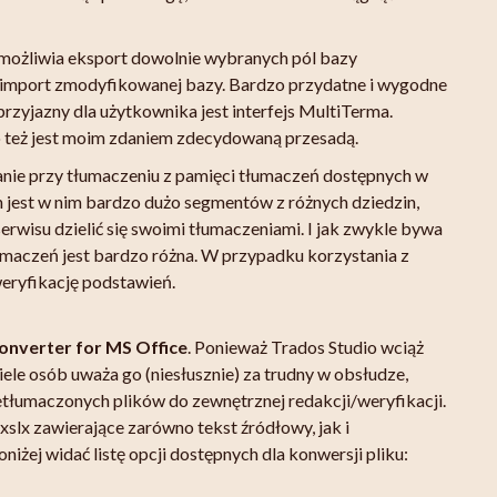
Umożliwia eksport dowolnie wybranych pól bazy
ie import zmodyfikowanej bazy. Bardzo przydatne i wygodne
zyjazny dla użytkownika jest interfejs MultiTerma.
o też jest moim zdaniem zdecydowaną przesadą.
nie przy tłumaczeniu z pamięci tłumaczeń dostępnych w
 jest w nim bardzo dużo segmentów z różnych dziedzin,
rwisu dzielić się swoimi tłumaczeniami. I jak zwykle bywa
maczeń jest bardzo różna. W przypadku korzystania z
weryfikację podstawień.
onverter for MS Office
. Ponieważ Trados Studio wciąż
ele osób uważa go (niesłusznie) za trudny w obsłudze,
tłumaczonych plików do zewnętrznej redakcji/weryfikacji.
 xslx zawierające zarówno tekst źródłowy, jak i
iżej widać listę opcji dostępnych dla konwersji pliku: