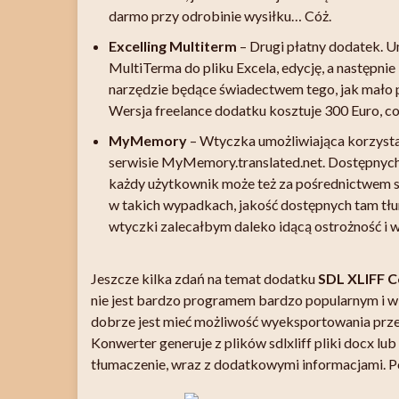
darmo przy odrobinie wysiłku… Cóż.
Excelling Multiterm
– Drugi płatny dodatek. 
MultiTerma do pliku Excela, edycję, a następn
narzędzie będące świadectwem tego, jak mało pr
Wersja freelance dodatku kosztuje 300 Euro, c
MyMemory
– Wtyczka umożliwiająca korzysta
serwisie
MyMemory.translated.net
. Dostępnych
każdy użytkownik może też za pośrednictwem se
w takich wypadkach, jakość dostępnych tam tłu
wtyczki zalecałbym daleko idącą ostrożność i 
Jeszcze kilka zdań na temat dodatku
SDL XLIFF C
nie jest bardzo programem bardzo popularnym i wi
dobrze jest mieć możliwość wyeksportowania prze
Konwerter generuje z plików sdlxliff pliki docx lub
tłumaczenie, wraz z dodatkowymi informacjami. Pon