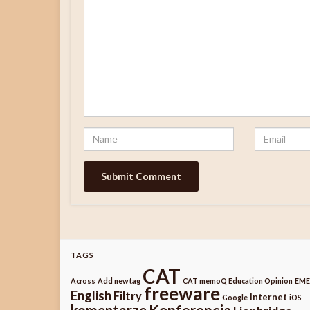
TAGS
CAT
Across
Add new tag
CAT memoQ Education Opinion
EM
freeware
English
Filtry
Internet
Google
iOS
Konferencja
komentarze