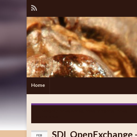
Home
MemoQ: nowa wersja, nowa promocja i nowa
konferencja
SDL OpenExchange –
FEB