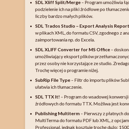
SDL Xliff Split/Merge
– Program umożliwia łącz
podzielenie ich na pliki źródłowe po tłumaczen
liczby bardzo małych plików.
SDL Trados Studio – Export Analysis Repor
w plikach XML, do formatu CSV, zgodnego z anal
zaimportowania np. do Excela.
SDL XLIFF Converter for MS Office
– doskon
umożliwiający eksport plików przetłumaczonyc
przez osoby nie korzystające ze studio. Zreda
Trochę więcej o programie niżej.
SubRip File Type
– Filtr do importu plików Sub
ułatwia ich tłumaczenie.
SDL TTX It!
– Program do wsadowej konwersji
źródłowych do formatu TTX. Możliwa jest konwe
Publishing Multiterm
– Pierwszy z płatnych d
MultiTerma do formatu PDF lub XML, z opcjami
Professional, jednak kosztuje trochę dużo: 150