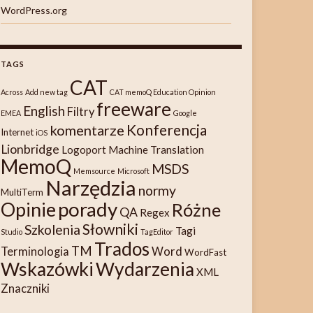
WordPress.org
TAGS
CAT
Across
Add new tag
CAT memoQ Education Opinion
freeware
English
Filtry
EMEA
Google
Konferencja
komentarze
Internet
iOS
Lionbridge
Logoport
Machine Translation
MemoQ
MSDS
Memsource
Microsoft
Narzędzia
normy
MultiTerm
porady
Opinie
Różne
QA
Regex
Słowniki
Szkolenia
Tagi
Studio
TagEditor
Trados
TM
Terminologia
Word
WordFast
Wskazówki
Wydarzenia
XML
Znaczniki