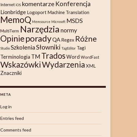
Konferencja
komentarze
Internet
iOS
Lionbridge
Logoport
Machine Translation
MemoQ
MSDS
Memsource
Microsoft
Narzędzia
normy
MultiTerm
porady
Opinie
Różne
QA
Regex
Słowniki
Szkolenia
Tagi
Studio
TagEditor
Trados
TM
Terminologia
Word
WordFast
Wskazówki
Wydarzenia
XML
Znaczniki
META
Log in
Entries feed
Comments feed